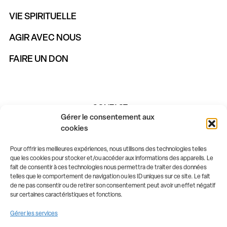
VIE SPIRITUELLE
AGIR AVEC NOUS
FAIRE UN DON
CONTACT
Gérer le consentement aux
cookies
Pour offrir les meilleures expériences, nous utilisons des technologies telles
que les cookies pour stocker et/ou accéder aux informations des appareils. Le
fait de consentir à ces technologies nous permettra de traiter des données
telles que le comportement de navigation ou les ID uniques sur ce site. Le fait
de ne pas consentir ou de retirer son consentement peut avoir un effet négatif
sur certaines caractéristiques et fonctions.
01 80 86 43 12
Gérer les services
contact@ctdc.fr