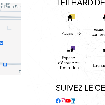
TEILHARD D
Espac
Accueil
confér
Espace
d'écoute et
La cha
d'entretien
SUIVEZ LE C