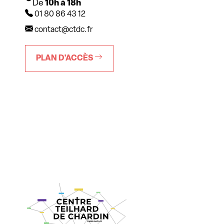
De
10h à 18h
01 80 86 43 12
contact@ctdc.fr
PLAN D'ACCÈS