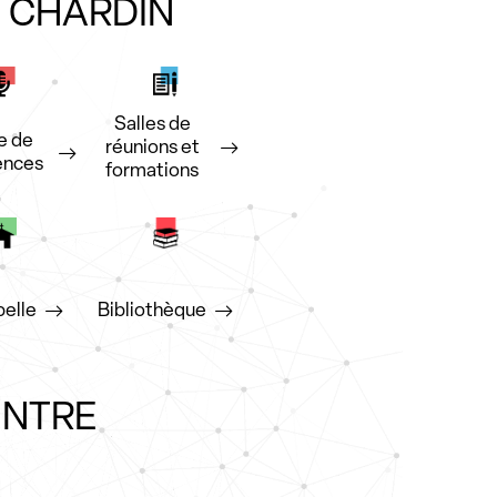
E CHARDIN
Salles de
e de
réunions et
ences
formations
pelle
Bibliothèque
ENTRE